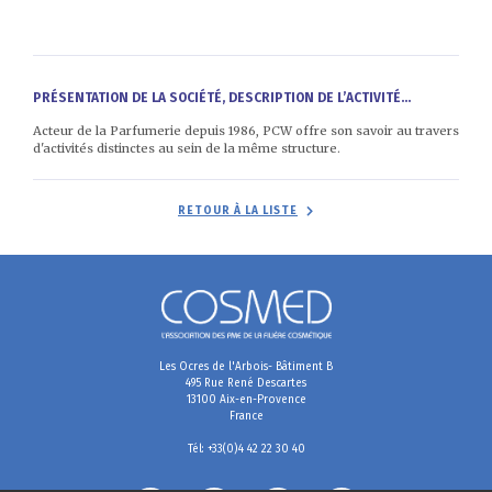
PRÉSENTATION DE LA SOCIÉTÉ, DESCRIPTION DE L’ACTIVITÉ...
Acteur de la Parfumerie depuis 1986, PCW offre son savoir au travers
d'activités distinctes au sein de la même structure.
RETOUR À LA LISTE
Les Ocres de l'Arbois- Bâtiment B
495 Rue René Descartes
13100 Aix-en-Provence
France
Tél: +33(0)4 42 22 30 40