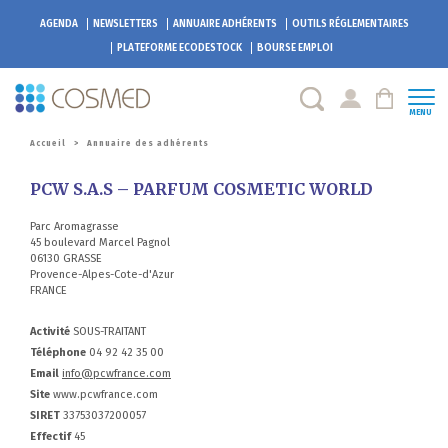
AGENDA
NEWSLETTERS
ANNUAIRE ADHÉRENTS
OUTILS RÉGLEMENTAIRES
PLATEFORME
ECODESTOCK
BOURSE EMPLOI
MENU
Accueil
>
Annuaire des adhérents
PCW S.A.S – PARFUM COSMETIC WORLD
Parc Aromagrasse
45 boulevard Marcel Pagnol
06130 GRASSE
Provence-Alpes-Cote-d'Azur
FRANCE
Activité
SOUS-TRAITANT
Téléphone
04 92 42 35 00
Email
info@pcwfrance.com
Site
www.pcwfrance.com
SIRET
33753037200057
Effectif
45