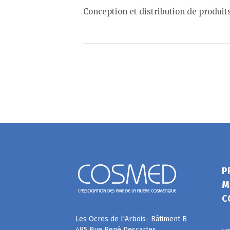
Conception et distribution de produi
P
M
C
Les Ocres de l'Arbois- Bâtiment B
495 Rue René Descartes