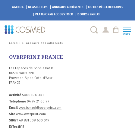
AGENDA
NEWSLETTERS
ANNUAIRE ADHÉRENTS
OUTILS RÉGLEMENTAIRES
PLATEFORME
ECODESTOCK
BOURSE EMPLOI
MENU
Accueil
>
Annuaire des adhérents
OVERPRINT FRANCE
Les Espaces de Sophia Bat O
06560 VALBONNE
Provence-Alpes-Cote-d'Azur
FRANCE
Activité
SOUS-TRAITANT
Téléphone
04 97 21 00 97
Email
yves.ismael@overprint.com
Site
www.overprint.com
SIRET
49 881 309 600 019
Effectif
8