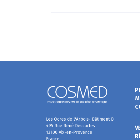
P
M
C
Les Ocres de l'Arbois- Bâtiment B
495 Rue René Descartes
V
13100 Aix-en-Provence
R
France