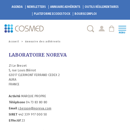
AGENDA
NEWSLETTERS
ANNUAIRE ADHÉRENTS
OUTILS RÉGLEMENTAIRES
PLATEFORME
ECODESTOCK
BOURSE EMPLOI
MENU
Accueil
>
Annuaire des adhérents
LABORATOIRE NOREVA
ZI Le Brezet
5, rue Louis Blériot
63017 CLERMONT FERRAND CEDEX 2
AURA
FRANCE
Activité
MARQUE PROPRE
Téléphone
04 73 83 80 80
Email
j.besson@noreva.com
SIRET
442 339 917 000 50
Effectif
23