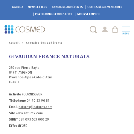
AGENDA
NEWSLETTERS
ANNUAIRE ADHÉRENTS
OUTILS RÉGLEMENTAIRES
PLATEFORME
ECODESTOCK
BOURSE EMPLOI
MENU
Accueil
>
Annuaire des adhérents
GIVAUDAN FRANCE NATURALS
250 rue Pierre Bayle
84911 AVIGNON
Provence-Alpes-Cote-d'Azur
FRANCE
Activité
FOURNISSEUR
Téléphone
04 90 23 96 89
Email
naturex@naturex.com
Site
www.naturex.com
SIRET
384 093 563 000 29
Effectif
250