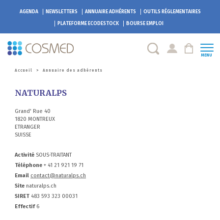
AGENDA
NEWSLETTERS
ANNUAIRE ADHÉRENTS
OUTILS RÉGLEMENTAIRES
PLATEFORME
ECODESTOCK
BOURSE EMPLOI
MENU
Accueil
>
Annuaire des adhérents
NATURALPS
Grand' Rue 40
1820 MONTREUX
ETRANGER
SUISSE
Activité
SOUS-TRAITANT
Téléphone
+ 41 21 921 19 71
Email
contact@naturalps.ch
Site
naturalps.ch
SIRET
483 593 323 00031
Effectif
6