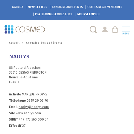
AGENDA
NEWSLETTERS
ANNUAIRE ADHÉRENTS
OUTILS RÉGLEMENTAIRES
PLATEFORME
ECODESTOCK
BOURSE EMPLOI
MENU
Accueil
>
Annuaire des adhérents
NAOLYS
86 Route d'Arcachon
33610 CESTAS PIERROTON
Nouvelle-Aquitaine
FRANCE
Activité
MARQUE PROPRE
Téléphone
05 57 29 03 70
Email
naolys@naolys.com
Site
www.naolys.com
SIRET
449 473 560 000 34
Effectif
27