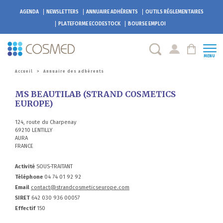
AGENDA
NEWSLETTERS
ANNUAIRE ADHÉRENTS
OUTILS RÉGLEMENTAIRES
PLATEFORME
ECODESTOCK
BOURSE EMPLOI
MENU
Accueil
>
Annuaire des adhérents
MS BEAUTILAB (STRAND COSMETICS
EUROPE)
124, route du Charpenay
69210 LENTILLY
AURA
FRANCE
Activité
SOUS-TRAITANT
Téléphone
04 74 01 92 92
Email
contact@strandcosmeticseurope.com
SIRET
642 030 936 00057
Effectif
150