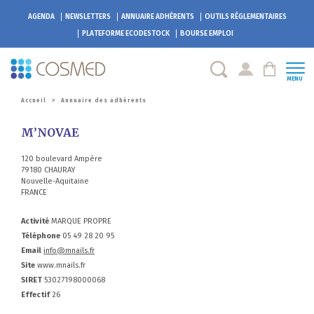
AGENDA
NEWSLETTERS
ANNUAIRE ADHÉRENTS
OUTILS RÉGLEMENTAIRES
PLATEFORME
ECODESTOCK
BOURSE EMPLOI
MENU
Accueil
>
Annuaire des adhérents
M’NOVAE
120 boulevard Ampère
79180 CHAURAY
Nouvelle-Aquitaine
FRANCE
Activité
MARQUE PROPRE
Téléphone
05 49 28 20 95
Email
info@mnails.fr
Site
www.mnails.fr
SIRET
53027198000068
Effectif
26