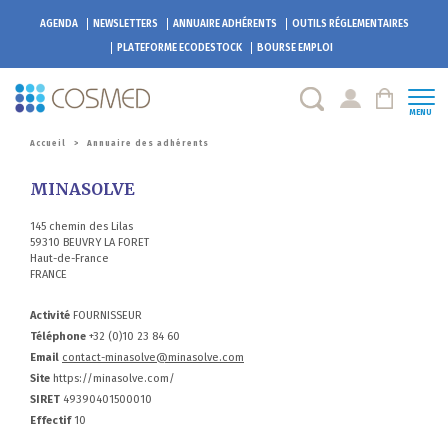
AGENDA
NEWSLETTERS
ANNUAIRE ADHÉRENTS
OUTILS RÉGLEMENTAIRES
PLATEFORME
ECODESTOCK
BOURSE EMPLOI
MENU
Accueil
>
Annuaire des adhérents
MINASOLVE
145 chemin des Lilas
59310 BEUVRY LA FORET
Haut-de-France
FRANCE
Activité
FOURNISSEUR
Téléphone
+32 (0)10 23 84 60
Email
contact-minasolve@minasolve.com
Site
https://minasolve.com/
SIRET
49390401500010
Effectif
10