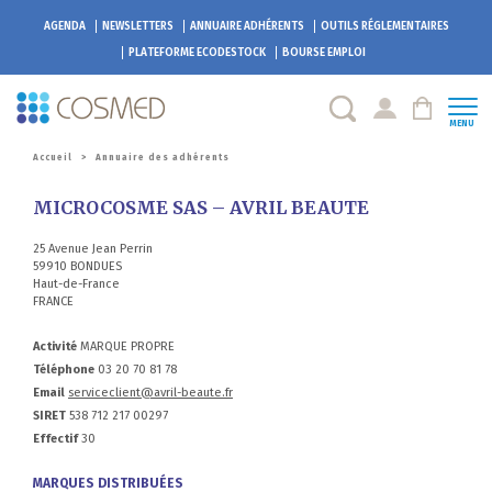
AGENDA
NEWSLETTERS
ANNUAIRE ADHÉRENTS
OUTILS RÉGLEMENTAIRES
PLATEFORME
ECODESTOCK
BOURSE EMPLOI
MENU
Accueil
>
Annuaire des adhérents
MICROCOSME SAS – AVRIL BEAUTE
25 Avenue Jean Perrin
59910 BONDUES
Haut-de-France
FRANCE
Activité
MARQUE PROPRE
Téléphone
03 20 70 81 78
Email
serviceclient@avril-beaute.fr
SIRET
538 712 217 00297
Effectif
30
MARQUES DISTRIBUÉES