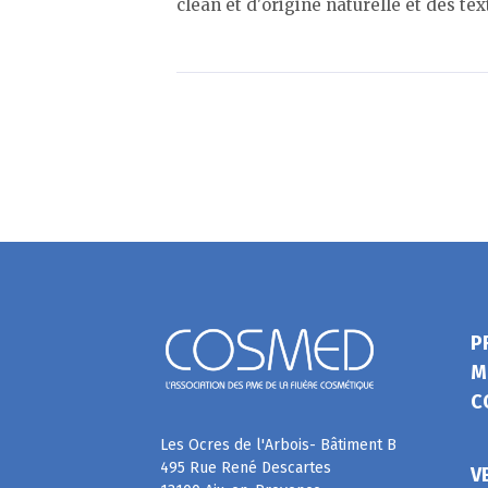
clean et d'origine naturelle et des tex
P
M
C
Les Ocres de l'Arbois- Bâtiment B
495 Rue René Descartes
V