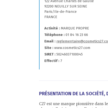
122 Avenue Charles de Gaulle
92200 NEUILLY SUR SEINE
Paris/Ile-de-France
FRANCE
Activité
MARQUE PROPRE
Téléphone
01 84 16 23 66
Email
reglementaire@cosmetics27.c
Site
www.cosmetics27.com
SIRET
50246037100045
Effectif
7
PRÉSENTATION DE LA SOCIÉTÉ, D
C27 est une marque pionnière dans les