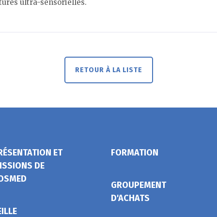
tures ultra-sensorielles.
RETOUR À LA LISTE
RÉSENTATION ET
FORMATION
ISSIONS DE
OSMED
GROUPEMENT
D'ACHATS
EILLE