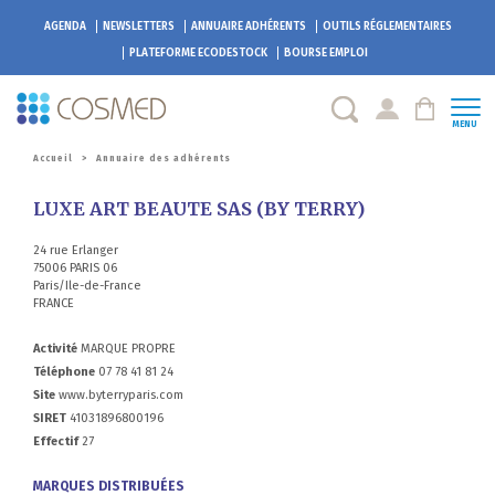
AGENDA
NEWSLETTERS
ANNUAIRE ADHÉRENTS
OUTILS RÉGLEMENTAIRES
PLATEFORME
ECODESTOCK
BOURSE EMPLOI
MENU
Accueil
>
Annuaire des adhérents
LUXE ART BEAUTE SAS (BY TERRY)
24 rue Erlanger
75006 PARIS 06
Paris/Ile-de-France
FRANCE
Activité
MARQUE PROPRE
Téléphone
07 78 41 81 24
Site
www.byterryparis.com
SIRET
41031896800196
Effectif
27
MARQUES DISTRIBUÉES