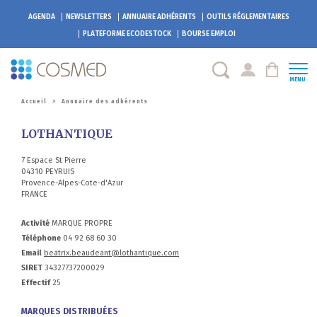
AGENDA
NEWSLETTERS
ANNUAIRE ADHÉRENTS
OUTILS RÉGLEMENTAIRES
PLATEFORME
ECODESTOCK
BOURSE EMPLOI
MENU
Accueil
>
Annuaire des adhérents
LOTHANTIQUE
7 Espace St Pierre
04310 PEYRUIS
Provence-Alpes-Cote-d'Azur
FRANCE
Activité
MARQUE PROPRE
Téléphone
04 92 68 60 30
Email
beatrix.beaudeant@lothantique.com
SIRET
34327737200029
Effectif
25
MARQUES DISTRIBUÉES