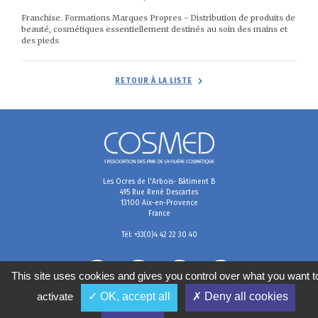
Franchise. Formations Marques Propres - Distribution de produits de
beauté, cosmétiques essentiellement destinés au soin des mains et
des pieds
RETOUR À LA LISTE
Les Ocres de l'Arbois- Bâtiment B
495 Rue René Descartes
13100 Aix-en-Provence
France
Tél: +33(0)4 42 22 30 40
This site uses cookies and gives you control over what you want t
activate
✓ OK, accept all
✗ Deny all cookies