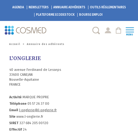
AGENDA
NEWSLETTERS
ANNUAIRE ADHÉRENTS
OUTILS RÉGLEMENTAIRES
PLATEFORME
ECODESTOCK
BOURSE EMPLOI
MENU
Accueil
>
Annuaire des adhérents
L’ONGLERIE
40 avenue Ferdinand de Lesseps
33600 CANEJAN
Nouvelle-Aquitaine
FRANCE
Activité
MARQUE PROPRE
Téléphone
05 57 26 37 00
Email
l-onglerie@l-onglerie.fr
Site
www.l-onglerie.fr
SIRET
327 684 205 00120
Effectif
24