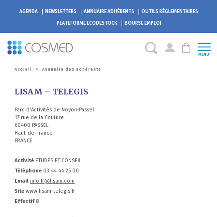
AGENDA
NEWSLETTERS
ANNUAIRE ADHÉRENTS
OUTILS RÉGLEMENTAIRES
PLATEFORME
ECODESTOCK
BOURSE EMPLOI
MENU
Accueil
>
Annuaire des adhérents
LISAM – TELEGIS
Parc d'Activités de Noyon-Passel
17 rue de la Couture
60400 PASSEL
Haut-de-France
FRANCE
Activité
ETUDES ET CONSEIL
Téléphone
03 44 44 25 00
Email
info.fr@lisam.com
Site
www.lisam-telegis.fr
Effectif
8