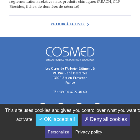
règlementations relatives aux produits chimiques (REACH, CLP,
Biocides, fiches de données de sécurité)
RETOUR À LA LISTE
Les Ocres de l'Arbois- Bâtiment B
495 Rue René Descartes
13100 Aix-en-Provence
France
Tél: +33(0)4 42 22 30 40
This site uses cookies and gives you control over what you want t
activate
✓ OK, accept all
✗ Deny all cookies
Mentions légales
Conditions générales de vente
Politique de confidentialité
Gestion des cookies
Privacy policy
Personalize
2020
©
COSMED, tous droits réservés. Réalisé par