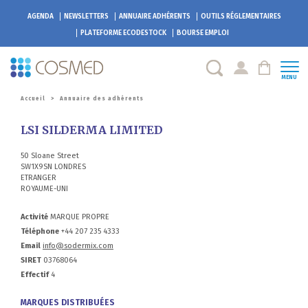
AGENDA
NEWSLETTERS
ANNUAIRE ADHÉRENTS
OUTILS RÉGLEMENTAIRES
PLATEFORME
ECODESTOCK
BOURSE EMPLOI
MENU
Accueil
>
Annuaire des adhérents
LSI SILDERMA LIMITED
50 Sloane Street
SW1X9SN LONDRES
ETRANGER
ROYAUME-UNI
Activité
MARQUE PROPRE
Téléphone
+44 207 235 4333
Email
info@sodermix.com
SIRET
03768064
Effectif
4
MARQUES DISTRIBUÉES