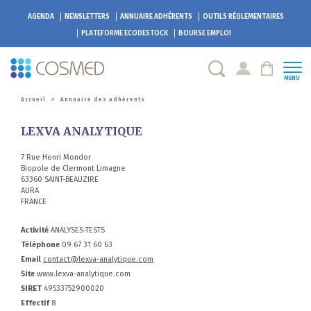
AGENDA
NEWSLETTERS
ANNUAIRE ADHÉRENTS
OUTILS RÉGLEMENTAIRES
PLATEFORME
ECODESTOCK
BOURSE EMPLOI
MENU
Accueil
>
Annuaire des adhérents
LEXVA ANALYTIQUE
7 Rue Henri Mondor
Biopole de Clermont Limagne
63360 SAINT-BEAUZIRE
AURA
FRANCE
Activité
ANALYSES-TESTS
Téléphone
09 67 31 60 63
Email
contact@lexva-analytique.com
Site
www.lexva-analytique.com
SIRET
49533752900020
Effectif
8