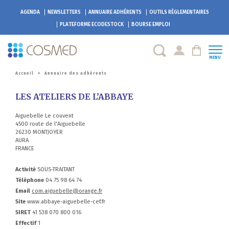
AGENDA
NEWSLETTERS
ANNUAIRE ADHÉRENTS
OUTILS RÉGLEMENTAIRES
PLATEFORME
ECODESTOCK
BOURSE EMPLOI
MENU
Accueil
>
Annuaire des adhérents
LES ATELIERS DE L’ABBAYE
Aiguebelle Le couvent
4500 route de l'Aiguebelle
26230 MONTJOYER
AURA
FRANCE
Activité
SOUS-TRAITANT
Téléphone
04 75 98 64 74
Email
com.aiguebelle@orange.fr
Site
www.abbaye-aiguebelle-cef.fr
SIRET
41 538 070 800 016
Effectif
1