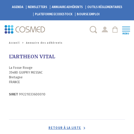
AGENDA
NEWSLETTERS
ANNUAIRE ADHÉRENTS
OUTILS RÉGLEMENTAIRES
PLATEFORME
ECODESTOCK
BOURSE EMPLOI
MENU
Accueil
>
Annuaire des adhérents
L’ARTHEON VITAL
La Fosse Rouge
35480 GUIPRY MESSAC
Bretagne
FRANCE
SIRET
99221033600010
RETOUR À LA LISTE