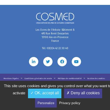
Les Ocres de l'Arbois- Bâtiment B
495 Rue René Descartes
13100 Aix-en-Provence
France
Tél: +33(0)4 42 22 30 40
Mentions légales
Conditions générales de vente
Politique de confidentialité
Gestion des cookies
2020
©
COSMED, tous droits réservés. Réalisé par
This site uses cookies and gives you control over what you want t
activate
✓ OK, accept all
✗ Deny all cookies
Privacy policy
Personalize