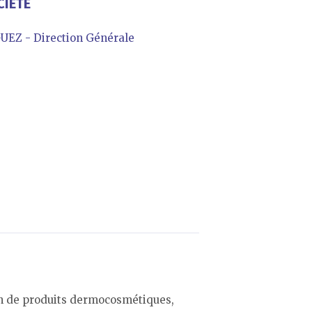
CIÉTÉ
EZ - Direction Générale
D
n de produits dermocosmétiques,