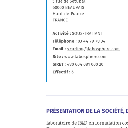
5 rue de Sétubal
60000 BEAUVAIS
Haut-de-France
FRANCE
Activité
SOUS-TRAITANT
Téléphone
03 44 79 78 34
Email
s.carling@labosphere.com
Site
www.labosphere.com
SIRET
480 604 081 000 20
Effectif
6
PRÉSENTATION DE LA SOCIÉTÉ, D
laboratoire de R&D en formulation c