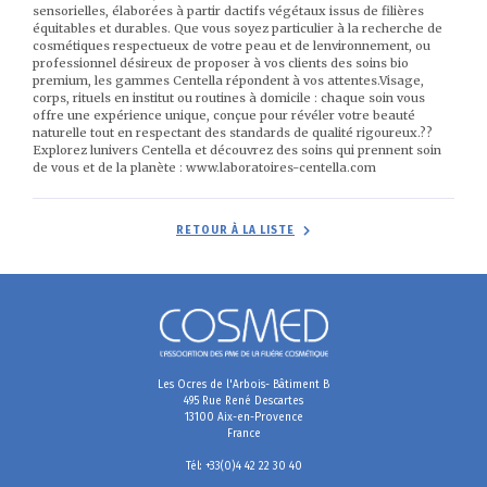
sensorielles, élaborées à partir dactifs végétaux issus de filières
équitables et durables. Que vous soyez particulier à la recherche de
cosmétiques respectueux de votre peau et de lenvironnement, ou
professionnel désireux de proposer à vos clients des soins bio
premium, les gammes Centella répondent à vos attentes.Visage,
corps, rituels en institut ou routines à domicile : chaque soin vous
offre une expérience unique, conçue pour révéler votre beauté
naturelle tout en respectant des standards de qualité rigoureux.??
Explorez lunivers Centella et découvrez des soins qui prennent soin
de vous et de la planète : www.laboratoires-centella.com
RETOUR À LA LISTE
Les Ocres de l'Arbois- Bâtiment B
495 Rue René Descartes
13100 Aix-en-Provence
France
Tél: +33(0)4 42 22 30 40