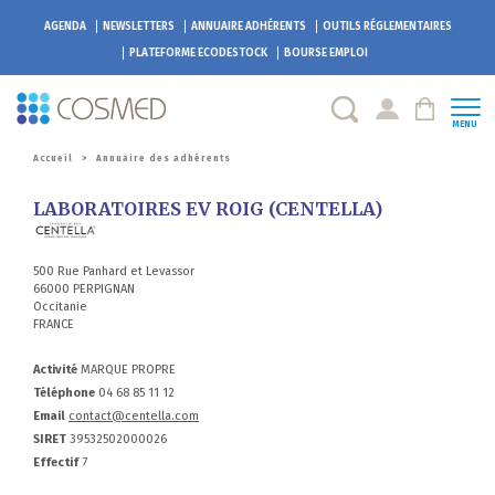
AGENDA
NEWSLETTERS
ANNUAIRE ADHÉRENTS
OUTILS RÉGLEMENTAIRES
PLATEFORME
ECODESTOCK
BOURSE EMPLOI
MENU
Accueil
>
Annuaire des adhérents
LABORATOIRES EV ROIG (CENTELLA)
500 Rue Panhard et Levassor
66000 PERPIGNAN
Occitanie
FRANCE
Activité
MARQUE PROPRE
Téléphone
04 68 85 11 12
Email
contact@centella.com
SIRET
39532502000026
Effectif
7