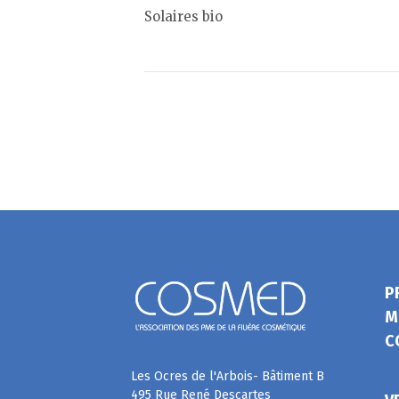
Solaires bio
P
M
C
Les Ocres de l'Arbois- Bâtiment B
495 Rue René Descartes