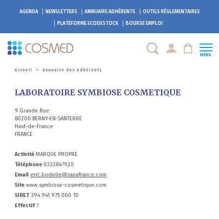
AGENDA
NEWSLETTERS
ANNUAIRE ADHÉRENTS
OUTILS RÉGLEMENTAIRES
PLATEFORME
ECODESTOCK
BOURSE EMPLOI
MENU
Accueil
>
Annuaire des adhérents
LABORATOIRE SYMBIOSE COSMETIQUE
9 Grande Rue
80200 BERNY-EN-SANTERRE
Haut-de-France
FRANCE
Activité
MARQUE PROPRE
Téléphone
0322847920
Email
eric.bodelle@sanafrance.com
Site
www.symbiose-cosmetique.com
SIRET
394 941 975 000 10
Effectif
7