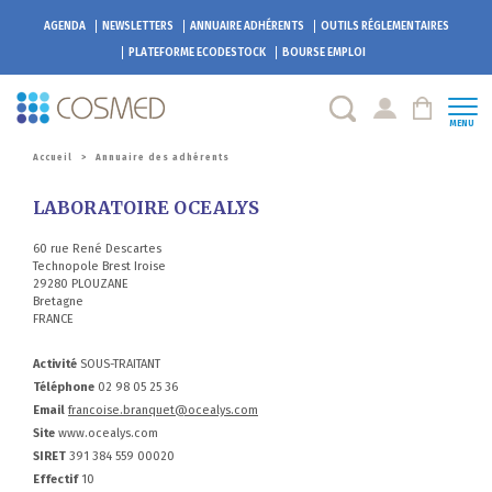
AGENDA
NEWSLETTERS
ANNUAIRE ADHÉRENTS
OUTILS RÉGLEMENTAIRES
PLATEFORME
ECODESTOCK
BOURSE EMPLOI
MENU
Accueil
>
Annuaire des adhérents
LABORATOIRE OCEALYS
60 rue René Descartes
Technopole Brest Iroise
29280 PLOUZANE
Bretagne
FRANCE
Activité
SOUS-TRAITANT
Téléphone
02 98 05 25 36
Email
francoise.branquet@ocealys.com
Site
www.ocealys.com
SIRET
391 384 559 00020
Effectif
10