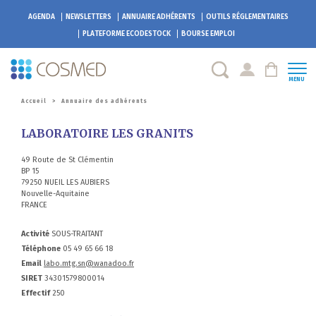
AGENDA
NEWSLETTERS
ANNUAIRE ADHÉRENTS
OUTILS RÉGLEMENTAIRES
PLATEFORME
ECODESTOCK
BOURSE EMPLOI
MENU
Accueil
>
Annuaire des adhérents
LABORATOIRE LES GRANITS
49 Route de St Clémentin
BP 15
79250 NUEIL LES AUBIERS
Nouvelle-Aquitaine
FRANCE
Activité
SOUS-TRAITANT
Téléphone
05 49 65 66 18
Email
labo.mtg.sn@wanadoo.fr
SIRET
34301579800014
Effectif
250