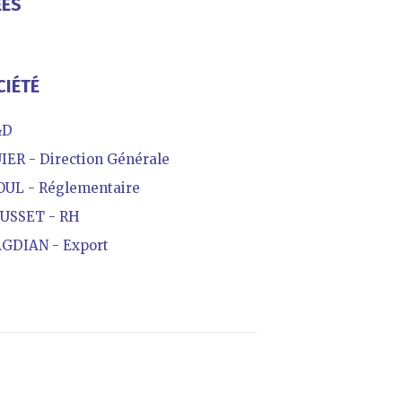
ÉES
CIÉTÉ
&D
ER - Direction Générale
UL - Réglementaire
USSET - RH
DIAN - Export