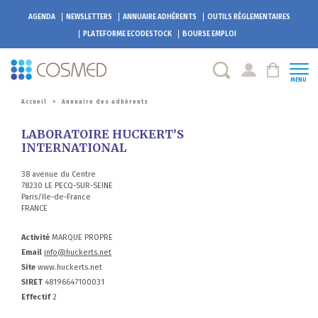
AGENDA
NEWSLETTERS
ANNUAIRE ADHÉRENTS
OUTILS RÉGLEMENTAIRES
PLATEFORME
ECODESTOCK
BOURSE EMPLOI
MENU
Accueil
>
Annuaire des adhérents
LABORATOIRE HUCKERT’S
INTERNATIONAL
38 avenue du Centre
78230 LE PECQ-SUR-SEINE
Paris/Ile-de-France
FRANCE
Activité
MARQUE PROPRE
Email
info@huckerts.net
Site
www.huckerts.net
SIRET
48196647100031
Effectif
2