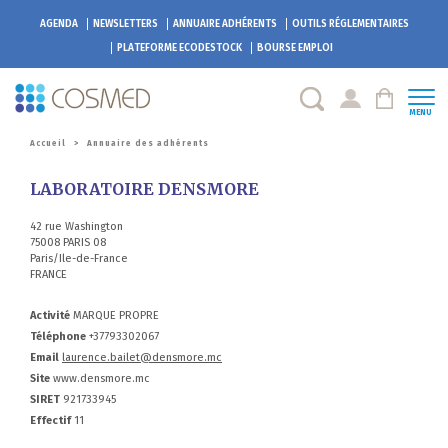
AGENDA
NEWSLETTERS
ANNUAIRE ADHÉRENTS
OUTILS RÉGLEMENTAIRES
PLATEFORME
ECODESTOCK
BOURSE EMPLOI
MENU
Accueil
>
Annuaire des adhérents
LABORATOIRE DENSMORE
42 rue Washington
75008 PARIS 08
Paris/Ile-de-France
FRANCE
Activité
MARQUE PROPRE
Téléphone
+37793302067
Email
laurence.bailet@densmore.mc
Site
www.densmore.mc
SIRET
921733945
Effectif
11