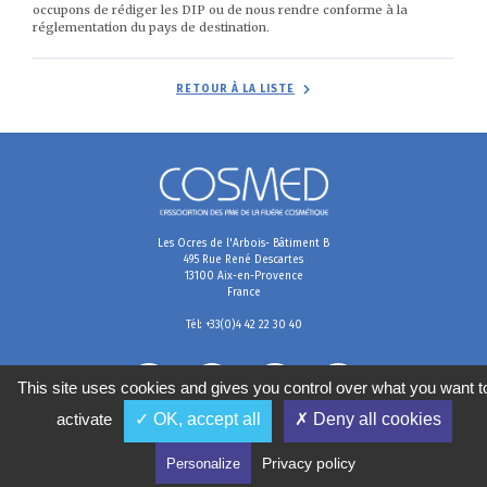
occupons de rédiger les DIP ou de nous rendre conforme à la
réglementation du pays de destination.
RETOUR À LA LISTE
Les Ocres de l'Arbois- Bâtiment B
495 Rue René Descartes
13100 Aix-en-Provence
France
Tél: +33(0)4 42 22 30 40
This site uses cookies and gives you control over what you want t
activate
✓ OK, accept all
✗ Deny all cookies
Mentions légales
Conditions générales de vente
Politique de confidentialité
Gestion des cookies
Privacy policy
Personalize
2020
©
COSMED, tous droits réservés. Réalisé par