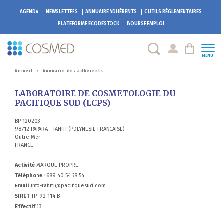
AGENDA
NEWSLETTERS
ANNUAIRE ADHÉRENTS
OUTILS RÉGLEMENTAIRES
PLATEFORME
ECODESTOCK
BOURSE EMPLOI
MENU
Accueil
>
Annuaire des adhérents
LABORATOIRE DE COSMETOLOGIE DU
PACIFIQUE SUD (LCPS)
BP 120203
98712 PAPARA - TAHITI (POLYNESIE FRANCAISE)
Outre Mer
FRANCE
Activité
MARQUE PROPRE
Téléphone
+689 40 54 78 54
Email
info-tahiti@pacifiquesud.com
SIRET
TPI 92 114 B
Effectif
13