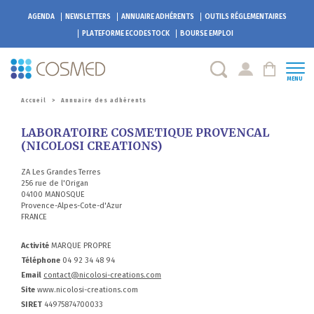
AGENDA
NEWSLETTERS
ANNUAIRE ADHÉRENTS
OUTILS RÉGLEMENTAIRES
PLATEFORME
ECODESTOCK
BOURSE EMPLOI
MENU
Accueil
>
Annuaire des adhérents
LABORATOIRE COSMETIQUE PROVENCAL
(NICOLOSI CREATIONS)
ZA Les Grandes Terres
256 rue de l'Origan
04100 MANOSQUE
Provence-Alpes-Cote-d'Azur
FRANCE
Activité
MARQUE PROPRE
Téléphone
04 92 34 48 94
Email
contact@nicolosi-creations.com
Site
www.nicolosi-creations.com
SIRET
44975874700033