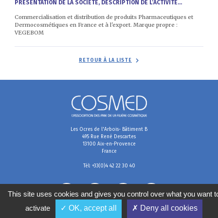
PRÉSENTATION DE LA SOCIÉTÉ, DESCRIPTION DE L’ACTIVITÉ...
Commercialisation et distribution de produits Pharmaceutiques et
Dermocosmétiques en France et à l'export. Marque propre :
VEGEBOM
RETOUR À LA LISTE
Les Ocres de l'Arbois- Bâtiment B
495 Rue René Descartes
13100 Aix-en-Provence
France
Tél: +33(0)4 42 22 30 40
This site uses cookies and gives you control over what you want t
activate
✓ OK, accept all
✗ Deny all cookies