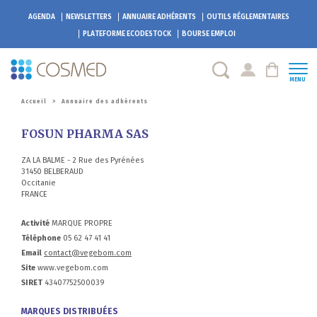
AGENDA
NEWSLETTERS
ANNUAIRE ADHÉRENTS
OUTILS RÉGLEMENTAIRES
PLATEFORME
ECODESTOCK
BOURSE EMPLOI
MENU
Accueil
>
Annuaire des adhérents
FOSUN PHARMA SAS
ZA LA BALME - 2 Rue des Pyrénées
31450 BELBERAUD
Occitanie
FRANCE
Activité
MARQUE PROPRE
Téléphone
05 62 47 41 41
Email
contact@vegebom.com
Site
www.vegebom.com
SIRET
43407752500039
MARQUES DISTRIBUÉES