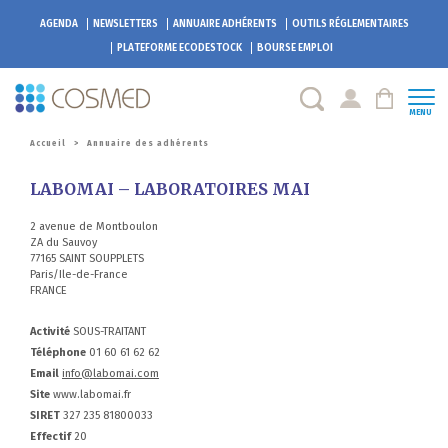
AGENDA
NEWSLETTERS
ANNUAIRE ADHÉRENTS
OUTILS RÉGLEMENTAIRES
PLATEFORME
ECODESTOCK
BOURSE EMPLOI
MENU
Accueil
>
Annuaire des adhérents
LABOMAI – LABORATOIRES MAI
2 avenue de Montboulon
ZA du Sauvoy
77165 SAINT SOUPPLETS
Paris/Ile-de-France
FRANCE
Activité
SOUS-TRAITANT
Téléphone
01 60 61 62 62
Email
info@labomai.com
Site
www.labomai.fr
SIRET
327 235 81800033
Effectif
20