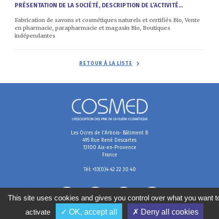
PRÉSENTATION DE LA SOCIÉTÉ, DESCRIPTION DE L’ACTIVITÉ...
Fabrication de savons et cosmétiques naturels et certifiés Bio, Vente
en pharmacie, parapharmacie et magasin Bio, Boutiques
indépendantes
RETOUR À LA LISTE
Les Ocres de l'Arbois- Bâtiment B
495 Rue René Descartes
13100 Aix-en-Provence
France
Tél: +33(0)4 42 22 30 40
This site uses cookies and gives you control over what you want t
activate
✓ OK, accept all
✗ Deny all cookies