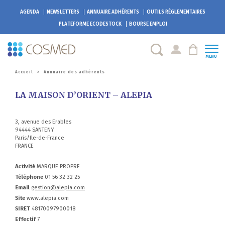
AGENDA
NEWSLETTERS
ANNUAIRE ADHÉRENTS
OUTILS RÉGLEMENTAIRES
PLATEFORME
ECODESTOCK
BOURSE EMPLOI
MENU
Accueil
>
Annuaire des adhérents
LA MAISON D’ORIENT – ALEPIA
3, avenue des Erables
94444 SANTENY
Paris/Ile-de-France
FRANCE
Activité
MARQUE PROPRE
Téléphone
01 56 32 32 25
Email
gestion@alepia.com
Site
www.alepia.com
SIRET
48170097900018
Effectif
7