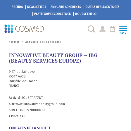
AGENDA
NEWSLETTERS
ANNUAIRE ADHÉRENTS
OUTILS RÉGLEMENTAIRES
PLATEFORME
ECODESTOCK
BOURSE EMPLOI
MENU
Accueil
>
Annuaire des adhérents
INNOVATIVE BEAUTY GROUP – IBG
(BEAUTY SERVICES EUROPE)
9-17 rue Salneuve
75017 PARIS
Paris/Ile-de-France
FRANCE
Activité
SOUS-TRAITANT
Site
www.innovativebeautygroup.com
SIRET
88236920000010
Effectif
49
CONTACTS DE LA SOCIÉTÉ