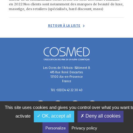
en 2022 Nos clients sont notamment des marques de beauté de luxe,
masstige, des retailers (spécialisés, hard discount, mass)
RETOUR À LA LISTE
Les Ocres de l'Arbois- Bâtiment B
495 Rue René Descartes
13100 Aix-en-Provence
France
Tél: +33(0)4 42 22 30 40
This site uses cookies and gives you control over what you want t
activate
✓ OK, accept all
✗ Deny all cookies
Mentions légales
Conditions générales de vente
Politique de confidentialité
Gestion des cookies
Privacy policy
Personalize
2020
©
COSMED, tous droits réservés. Réalisé par