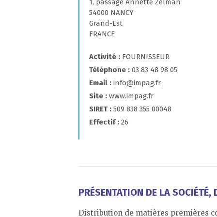
1, passage Annette Zelman
54000 NANCY
Grand-Est
FRANCE
Activité
FOURNISSEUR
Téléphone
03 83 48 98 05
Email
info@impag.fr
Site
www.impag.fr
SIRET
509 838 355 00048
Effectif
26
PRÉSENTATION DE LA SOCIÉTÉ, D
Distribution de matières premières co