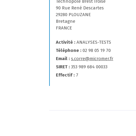
Technopôle Brest Iroise
90 Rue René Descartes
29280 PLOUZANE
Bretagne
FRANCE
Activité
ANALYSES-TESTS
Téléphone
02 98 05 19 70
Email
s.corre@micromer.fr
SIRET
353 989 684 00033
Effectif
7