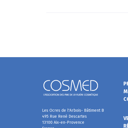
P
M
C
Les Ocres de l'Arbois- Bâtiment B
495 Rue René Descartes
V
13100 Aix-en-Provence
R