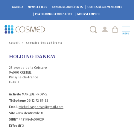
AGENDA
NEWSLETTERS
ANNUAIRE ADHÉRENTS
OUTILS RÉGLEMENTAIRES
PLATEFORME
ECODESTOCK
BOURSE EMPLOI
MENU
Accueil
>
Annuaire des adhérents
HOLDING DANEM
23 avenue de la Ceinture
94000 CRETEIL
Paris/Ile-de-France
FRANCE
Activité
MARQUE PROPRE
Téléphone
06 12 72 89 82
Email
michel.sasportas@gmail.com
Site
www.dentismile.fr
SIRET
44217841400029
Effectif
2