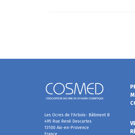
P
M
C
Les Ocres de l'Arbois- Bâtiment B
495 Rue René Descartes
V
13100 Aix-en-Provence
R
France