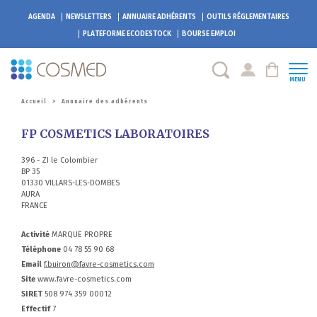
AGENDA
NEWSLETTERS
ANNUAIRE ADHÉRENTS
OUTILS RÉGLEMENTAIRES
PLATEFORME
ECODESTOCK
BOURSE EMPLOI
MENU
Accueil
>
Annuaire des adhérents
FP COSMETICS LABORATOIRES
396 - ZI le Colombier
BP 35
01330 VILLARS-LES-DOMBES
AURA
FRANCE
Activité
MARQUE PROPRE
Téléphone
04 78 55 90 68
Email
f.buiron@favre-cosmetics.com
Site
www.favre-cosmetics.com
SIRET
508 974 359 00012
Effectif
7