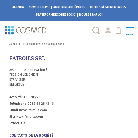
AGENDA
NEWSLETTERS
ANNUAIRE ADHÉRENTS
OUTILS RÉGLEMENTAIRES
PLATEFORME
ECODESTOCK
BOURSE EMPLOI
MENU
Accueil
>
Annuaire des adhérents
FAIROILS SRL
Avenue de l'Innovation 5
7822 GHILENGHIEN
ETRANGER
BELGIQUE
Activité
FOURNISSEUR
Téléphone
0032 68 28 43 16
Email
info@fairoils.com
Site
www.fairoils.com
Effectif
9
CONTACTS DE LA SOCIÉTÉ