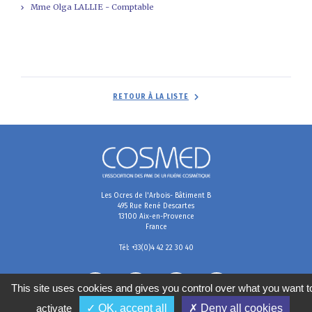
Mme Olga LALLIE - Comptable
RETOUR À LA LISTE
Les Ocres de l'Arbois- Bâtiment B
495 Rue René Descartes
13100 Aix-en-Provence
France
Tél: +33(0)4 42 22 30 40
This site uses cookies and gives you control over what you want t
activate
✓ OK, accept all
✗ Deny all cookies