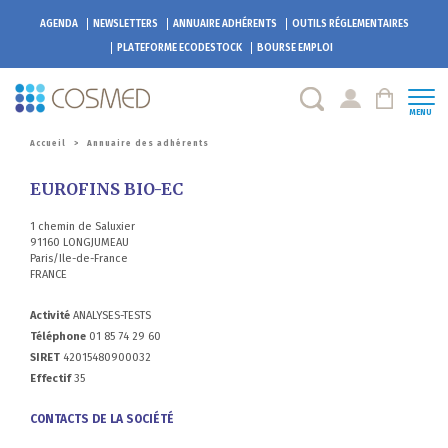
AGENDA
NEWSLETTERS
ANNUAIRE ADHÉRENTS
OUTILS RÉGLEMENTAIRES
PLATEFORME
ECODESTOCK
BOURSE EMPLOI
MENU
Accueil
>
Annuaire des adhérents
EUROFINS BIO-EC
1 chemin de Saluxier
91160 LONGJUMEAU
Paris/Ile-de-France
FRANCE
Activité
ANALYSES-TESTS
Téléphone
01 85 74 29 60
SIRET
42015480900032
Effectif
35
CONTACTS DE LA SOCIÉTÉ