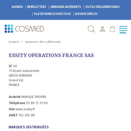
AGENDA
NEWSLETTERS
ANNUAIRE ADHÉRENTS
OUTILS RÉGLEMENTAIRES
PLATEFORME
ECODESTOCK
BOURSE EMPLOI
MENU
Accueil
>
Annuaire des adhérents
ESSITY OPERATIONS FRANCE SAS
BP 49
11 Route Industrielle
68320 KUNHEIM
Grand-Est
FRANCE
Activité
MARQUE PROPRE
Téléphone
03 89 72 25 00
Site
www.essity.fr
SIRET
702 055 187
MARQUES DISTRIBUÉES