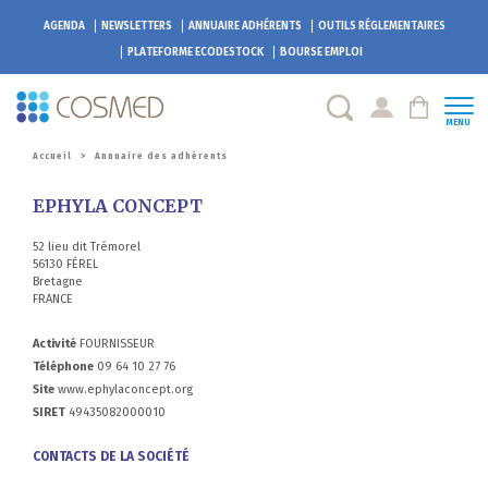
AGENDA
NEWSLETTERS
ANNUAIRE ADHÉRENTS
OUTILS RÉGLEMENTAIRES
PLATEFORME
ECODESTOCK
BOURSE EMPLOI
MENU
Accueil
>
Annuaire des adhérents
EPHYLA CONCEPT
52 lieu dit Trémorel
56130 FÉREL
Bretagne
FRANCE
Activité
FOURNISSEUR
Téléphone
09 64 10 27 76
Site
www.ephylaconcept.org
SIRET
49435082000010
CONTACTS DE LA SOCIÉTÉ