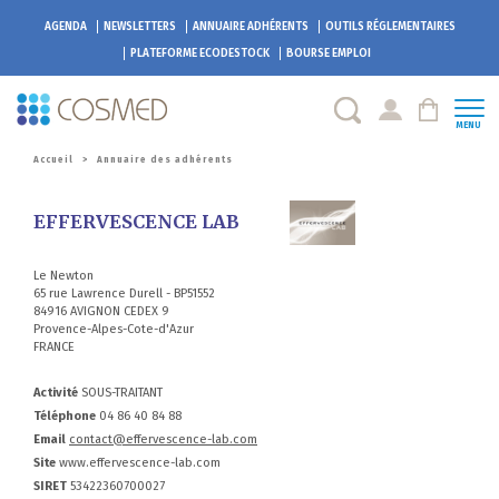
AGENDA
NEWSLETTERS
ANNUAIRE ADHÉRENTS
OUTILS RÉGLEMENTAIRES
PLATEFORME
ECODESTOCK
BOURSE EMPLOI
MENU
Accueil
>
Annuaire des adhérents
EFFERVESCENCE LAB
Le Newton
65 rue Lawrence Durell - BP51552
84916 AVIGNON CEDEX 9
Provence-Alpes-Cote-d'Azur
FRANCE
Activité
SOUS-TRAITANT
Téléphone
04 86 40 84 88
Email
contact@effervescence-lab.com
Site
www.effervescence-lab.com
SIRET
53422360700027