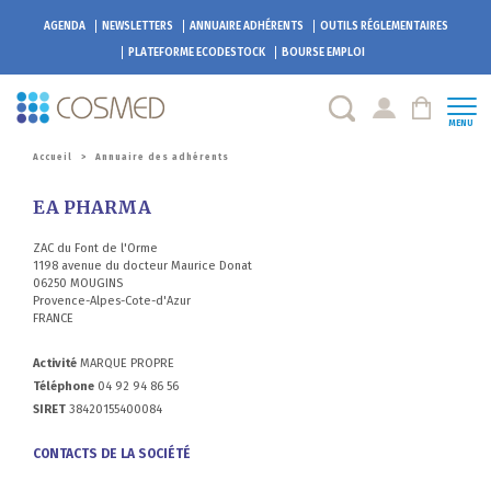
AGENDA
NEWSLETTERS
ANNUAIRE ADHÉRENTS
OUTILS RÉGLEMENTAIRES
PLATEFORME
ECODESTOCK
BOURSE EMPLOI
MENU
Accueil
>
Annuaire des adhérents
EA PHARMA
ZAC du Font de l'Orme
1198 avenue du docteur Maurice Donat
06250 MOUGINS
Provence-Alpes-Cote-d'Azur
FRANCE
Activité
MARQUE PROPRE
Téléphone
04 92 94 86 56
SIRET
38420155400084
CONTACTS DE LA SOCIÉTÉ