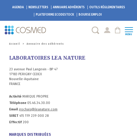
AGENDA
NEWSLETTERS
ANNUAIRE ADHÉRENTS
OUTILS RÉGLEMENTAIRES
PLATEFORME
ECODESTOCK
BOURSE EMPLOI
MENU
Accueil
>
Annuaire des adhérents
LABORATOIRES LEA NATURE
23 avenue Paul Langevin - BP 47
17183 PERIGNY CEDEX
Nouvelle-Aquitaine
FRANCE
Activité
MARQUE PROPRE
Téléphone
05.46.34.30.00
Email
jrochais@leanature.com
SIRET
415 119 239 000 28
Effectif
200
MARQUES DISTRIBUÉES