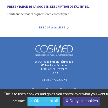
PRÉSENTATION DE LA SOCIÉTÉ, DESCRIPTION DE L’ACTIVITÉ...
Fabricant de matières premières cosmétiques
RETOUR À LA LISTE
Les Ocres de l'Arbois- Bâtiment B
495 Rue René Descartes
13100 Aix-en-Provence
France
Tél: +33(0)4 42 22 30 40
This site uses cookies and gives you control over what you want t
activate
✓ OK, accept all
✗ Deny all cookies