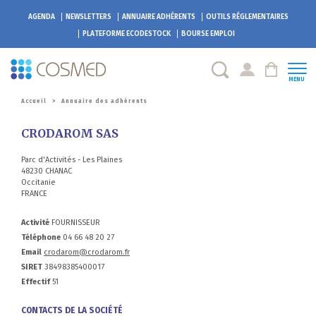
AGENDA
NEWSLETTERS
ANNUAIRE ADHÉRENTS
OUTILS RÉGLEMENTAIRES
PLATEFORME
ECODESTOCK
BOURSE EMPLOI
MENU
Accueil
>
Annuaire des adhérents
CRODAROM SAS
Parc d'Activités - Les Plaines
48230 CHANAC
Occitanie
FRANCE
Activité
FOURNISSEUR
Téléphone
04 66 48 20 27
Email
crodarom@crodarom.fr
SIRET
38498385400017
Effectif
51
CONTACTS DE LA SOCIÉTÉ